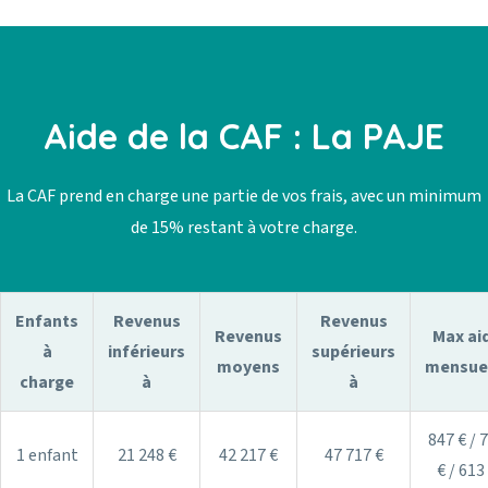
Aide de la CAF : La PAJE
La CAF prend en charge une partie de vos frais, avec un minimum
de 15% restant à votre charge.
Enfants
Revenus
Revenus
Revenus
Max ai
à
inférieurs
supérieurs
moyens
mensue
charge
à
à
847 € / 
1 enfant
21 248 €
42 217 €
47 717 €
€ / 613