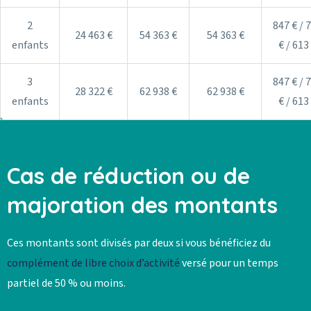
2
847 € / 
24 463 €
54 363 €
54 363 €
enfants
€ / 613
3
847 € / 
28 322 €
62 938 €
62 938 €
enfants
€ / 613
Cas de réduction ou de
majoration des montants
Ces montants sont divisés par deux si vous bénéficiez du
complément de libre choix d’activité
versé pour un temps
partiel de 50 % ou moins.